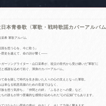
大日本青春歌〈軍歌・戦時歌謡カバーアルバ
口采希 軍歌アルバム
祖国を想う心を、今に歌う』
―歴史を越えて、命の詩が響く――
ンガーソングライター・山口采希が、祖父の世代から受け継いだ“軍歌”に
意と感謝を込めて紡ぐ、渾身のカバーアルバム。
つて命を賭して時代を生き抜いた人々の心の支えとなった軍歌。
れは単なる戦意高揚のための音楽ではなく、
家族を想う気持ち」「仲間との絆」「ふるさとへの愛」など、
たちの誰もが持つ普遍的な感情が込められた“心の記録”でもあります。
れてはならない歴史の声が、やさしく、そして力強く響きます。