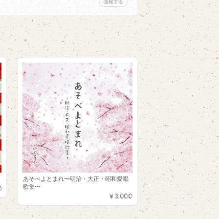
通報する
あそべよとまれ〜明治・大正・昭和愛唱
歌集〜
0
¥3,000