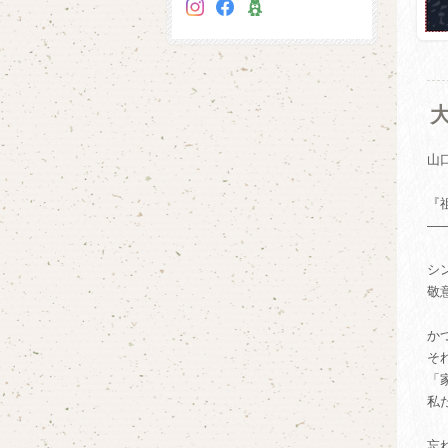
山
『
―
シ
敬
か
そ
「
私
忘