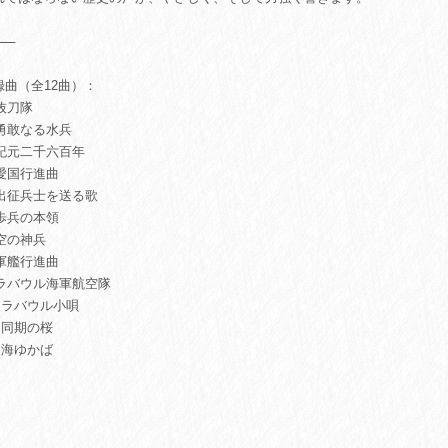
⸻
録曲（全12曲）：
 抜刀隊
 勇敢なる水兵
. 紀元二千六百年
 愛国行進曲
. 出征兵士を送る歌
 歩兵の本領
 空の神兵
 軍艦行進曲
. ラバウル海軍航空隊
. ラバウル小唄
. 同期の桜
. 海ゆかば