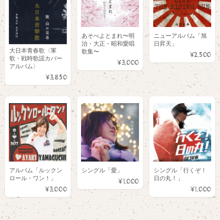
あそべよとまれ〜明
ニューアルバム「旭
治・大正・昭和愛唱
日昇天」
大日本青春歌〈軍
歌集〜
¥2,500
歌・戦時歌謡カバー
¥3,000
アルバム〉
¥3,850
アルバム「ルックン
シングル「愛」
シングル「行くぞ！
ロール・ワン！」
日の丸！」
¥1,000
¥3,000
¥1,000